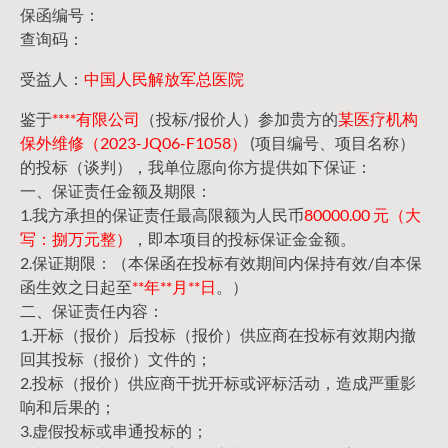
保函编号：
查询码：
受益人：
中国人民解放军总医院
鉴于
****有限公司
（投标/报价人）参加贵方的
某医疗机构
保外维修（2023-JQ06-F1058）
(项目编号、项目名称）
的投标（谈判），我单位愿向你方提供如下保证：
一、保证责任金额及期限：
1.我方承担的保证责任最高限额为人民币
80000.00 元（大
写：捌万元整）
，即本项目的投标保证金金额。
2.保证期限：（本保函在投标有效期间内保持有效/自本保
函生效之日起至
**年**月**日
。）
二、保证责任内容：
1.开标（报价）后投标（报价）供应商在投标有效期内撤
回其投标（报价）文件的；
2.投标（报价）供应商干扰开标或评标活动，造成严重影
响和后果的；
3.虚假投标或串通投标的；