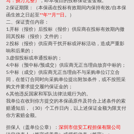
写：捌万元整）
，即本项目的投标保证金金额。
2.保证期限：（本保函在投标有效期间内保持有效/自本保
函生效之日起至
**年**月**日
。）
二、保证责任内容：
1.开标（报价）后投标（报价）供应商在投标有效期内撤
回其投标（报价）文件的；
2.投标（报价）供应商干扰开标或评标活动，造成严重影
响和后果的；
3.虚假投标或串通投标的；
4.中标（预中标/预成交）供应商无正当理由放弃中标的；
5.中标（成交）供应商无正当理由不与采购单位订立合
同，在签订合同时向采购单位提出附加条件，或不按照采
购文件要求提交履约保证金的；
6.其他违反国家和军队法律法规行为的。
我单位在收到你方提交的本保函原件及符合上述条件的索
赔通知后，（30）个工作日内，以上述保证金额为限支付
你方索赔金额。
担保人（盖单位公章）：
深圳市信安工程担保有限公司