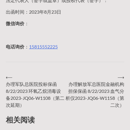
法定代表人（签字或盖章）或授权代表（签字）：
出函时间：2023年8月23日
微信询价
：
电话询价
：
15815552225
⟵
⟶
文
办理军队总医院投标保函
办理解放军总医院金融机构
8/22/2023 环氧乙烷消毒设
担保保函 8/22/2023 血气分
章
备2023-JQ06-W1108（第二
析仪2023-JQ06-W1158（第
次延期）
二次）
导
相关阅读
航