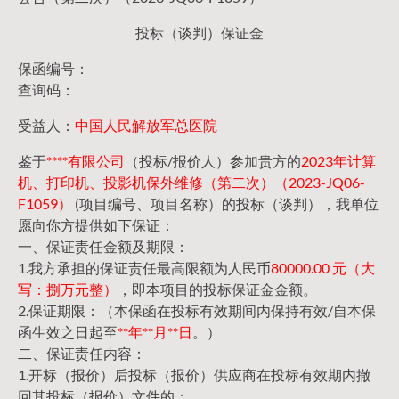
投标（谈判）保证金
保函编号：
查询码：
受益人：
中国人民解放军总医院
鉴于
****有限公司
（投标/报价人）参加贵方的
2023年计算
机、打印机、投影机保外维修（第二次）（2023-JQ06-
F1059）
(项目编号、项目名称）的投标（谈判），我单位
愿向你方提供如下保证：
一、保证责任金额及期限：
1.我方承担的保证责任最高限额为人民币
80000.00 元（大
写：捌万元整）
，即本项目的投标保证金金额。
2.保证期限：（本保函在投标有效期间内保持有效/自本保
函生效之日起至
**年**月**日
。）
二、保证责任内容：
1.开标（报价）后投标（报价）供应商在投标有效期内撤
回其投标（报价）文件的；