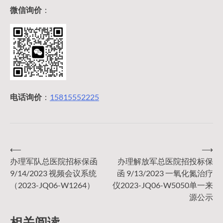
微信询价
：
电话询价
：
15815552225
⟵
⟶
文
办理军队总医院招标保函
办理解放军总医院招投标保
9/14/2023 视频会议系统
函 9/13/2023 一氧化氮治疗
章
（2023-JQ06-W1264）
仪2023-JQ06-W5050单一来
源公示
导
相关阅读