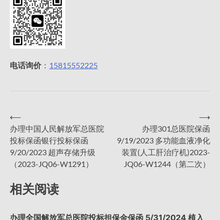
电话询价
：
15815552225
⟵
⟶
文
办理中国人民解放军总医院
办理301总医院保函
投标保函银行投标保函
9/19/2023 多功能血液净化
章
9/20/2023 超声存储升级
装置(人工肝治疗机)2023-
（2023-JQ06-W1291）
JQ06-W1244（第二次）
导
相关阅读
航
办理全国解放军总医院投标担保金保函 5/31/2024 植入