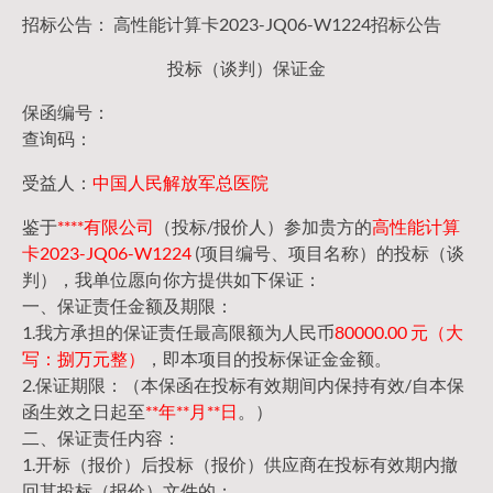
招标公告： 高性能计算卡2023-JQ06-W1224招标公告
投标（谈判）保证金
保函编号：
查询码：
受益人：
中国人民解放军总医院
鉴于
****有限公司
（投标/报价人）参加贵方的
高性能计算
卡2023-JQ06-W1224
(项目编号、项目名称）的投标（谈
判），我单位愿向你方提供如下保证：
一、保证责任金额及期限：
1.我方承担的保证责任最高限额为人民币
80000.00 元（大
写：捌万元整）
，即本项目的投标保证金金额。
2.保证期限：（本保函在投标有效期间内保持有效/自本保
函生效之日起至
**年**月**日
。）
二、保证责任内容：
1.开标（报价）后投标（报价）供应商在投标有效期内撤
回其投标（报价）文件的；