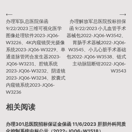
⟵
⟶
文
办理军队总医院保函
办理解放军总医院投标担保
9/22/2023 三维可视化医学
函 9/22/2023 小儿血管手术
章
图像处理软件2023-JQ06-
器械包2022-JQ06-W3542、
W3226、4K内窥镜荧光摄像
胃肠手术器械2022-JQ06-
导
系统2023-JQ06-W3229、单
W3545、小儿心脏手术基础
通道脉管闭合发生器2023-
包2022-JQ06-W3538、链式
JQ06-W3231、腔镜系统
主动脉阻断钳2022-JQ06-
航
2023-JQ06-W3232、阴道镜
W3543
2023-JQ06-W3234、胶囊式
内窥镜系统2023-JQ06-
W3236
相关阅读
办理301总医院招标保证金保函 11/6/2023 肝胆外科同质
化控制系统中标公示（2022-JQ06-W1518）