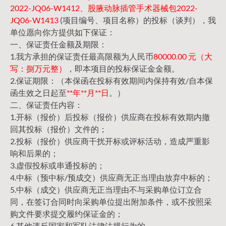
2022-JQ06-W1412、股腋动脉插管手术器械包2022-
JQ06-W1413
(项目编号、项目名称）的投标（谈判），我
单位愿向你方提供如下保证：
一、保证责任金额及期限：
1.我方承担的保证责任最高限额为人民币
80000.00 元（大
写：捌万元整）
，即本项目的投标保证金金额。
2.保证期限：（本保函在投标有效期间内保持有效/自本保
函生效之日起至
**年**月**日
。）
二、保证责任内容：
1.开标（报价）后投标（报价）供应商在投标有效期内撤
回其投标（报价）文件的；
2.投标（报价）供应商干扰开标或评标活动，造成严重影
响和后果的；
3.虚假投标或串通投标的；
4.中标（预中标/预成交）供应商无正当理由放弃中标的；
5.中标（成交）供应商无正当理由不与采购单位订立合
同，在签订合同时向采购单位提出附加条件，或不按照采
购文件要求提交履约保证金的；
6.其他违反国家和军队法律法规行为的。