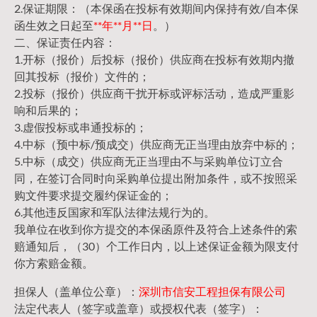
2.保证期限：（本保函在投标有效期间内保持有效/自本保
函生效之日起至
**年**月**日
。）
二、保证责任内容：
1.开标（报价）后投标（报价）供应商在投标有效期内撤
回其投标（报价）文件的；
2.投标（报价）供应商干扰开标或评标活动，造成严重影
响和后果的；
3.虚假投标或串通投标的；
4.中标（预中标/预成交）供应商无正当理由放弃中标的；
5.中标（成交）供应商无正当理由不与采购单位订立合
同，在签订合同时向采购单位提出附加条件，或不按照采
购文件要求提交履约保证金的；
6.其他违反国家和军队法律法规行为的。
我单位在收到你方提交的本保函原件及符合上述条件的索
赔通知后，（30）个工作日内，以上述保证金额为限支付
你方索赔金额。
担保人（盖单位公章）：
深圳市信安工程担保有限公司
法定代表人（签字或盖章）或授权代表（签字）：