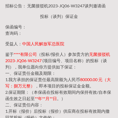
招标公告： 无菌接驳机2023-JQ06-W3247谈判邀请函
投标（谈判）保证金
保函编号：
查询码：
受益人：
中国人民解放军总医院
鉴于
****有限公司
（投标/报价人）参加贵方的
无菌接驳机
2023-JQ06-W3247
(项目编号、项目名称）的投标（谈
判），我单位愿向你方提供如下保证：
一、保证责任金额及期限：
1.我方承担的保证责任最高限额为人民币
80000.00 元（大
写：捌万元整）
，即本项目的投标保证金金额。
2.保证期限：（本保函在投标有效期间内保持有效/自本保
函生效之日起至
**年**月**日
。）
二、保证责任内容：
1.开标（报价）后投标（报价）供应商在投标有效期内撤
回其投标（报价）文件的；