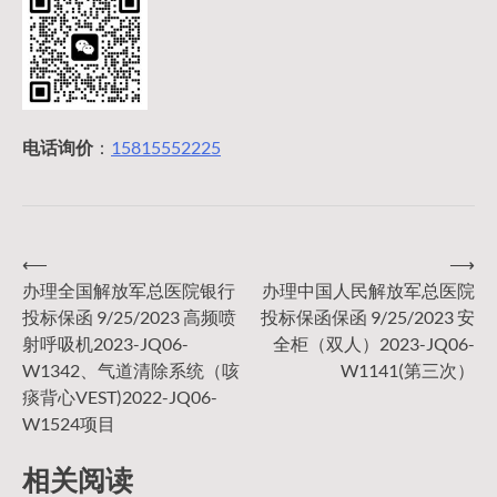
电话询价
：
15815552225
⟵
⟶
文
办理全国解放军总医院银行
办理中国人民解放军总医院
投标保函 9/25/2023 高频喷
投标保函保函 9/25/2023 安
章
射呼吸机2023-JQ06-
全柜（双人）2023-JQ06-
W1342、气道清除系统（咳
W1141(第三次）
导
痰背心VEST)2022-JQ06-
W1524项目
航
相关阅读