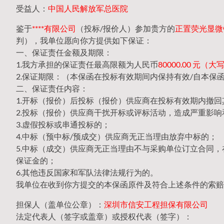
受益人：
中国人民解放军总医院
鉴于
****有限公司
（投标/报价人）参加贵方的
正置荧光显微镜2
判），我单位愿向你方提供如下保证：
一、保证责任金额及期限：
1.我方承担的保证责任最高限额为人民币
80000.00 元
2.保证期限：（本保函在投标有效期间内保持有效/自本保
二、保证责任内容：
1.开标（报价）后投标（报价）供应商在投标有效期内撤
2.投标（报价）供应商干扰开标或评标活动，造成严重影响
3.虚假投标或串通投标的；
4.中标（预中标/预成交）供应商无正当理由放弃中标的；
5.中标（成交）供应商无正当理由不与采购单位订立合同
保证金的；
6.其他违反国家和军队法律法规行为的。
我单位在收到你方提交的本保函原件及符合上述条件的索赔
担保人（盖单位公章）：
深圳市信安工程担保有限公司
法定代表人（签字或盖章）或授权代表（签字）：