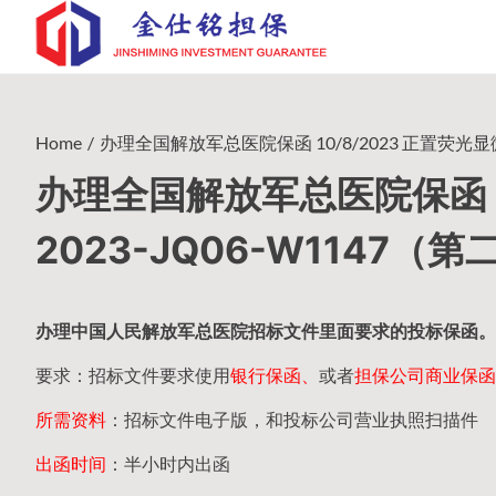
Skip
to
content
Home
办理全国解放军总医院保函 10/8/2023 正置荧光显微
办理全国解放军总医院保函 1
2023-JQ06-W1147（
办理中国人民
解放军
总医院招标文件里面要求的
投标保函
。
要求：招标文件要求使用
银行保函、
或者
担保公司
商业保函
所需资料
：招标文件电子版，和投标公司营业执照扫描件
出函时间
：半小时内出函