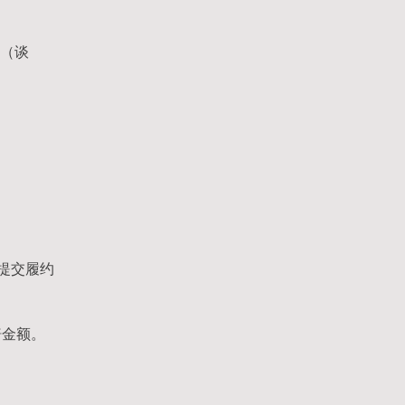
标（谈
提交履约
赔金额。