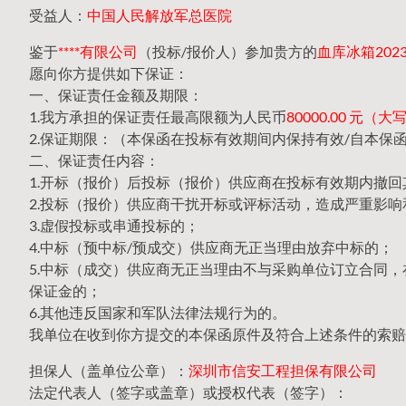
受益人：
中国人民解放军总医院
鉴于
****有限公司
（投标/报价人）参加贵方的
血库冰箱2023-
愿向你方提供如下保证：
一、保证责任金额及期限：
1.我方承担的保证责任最高限额为人民币
80000.00 元
2.保证期限：（本保函在投标有效期间内保持有效/自本保
二、保证责任内容：
1.开标（报价）后投标（报价）供应商在投标有效期内撤
2.投标（报价）供应商干扰开标或评标活动，造成严重影响
3.虚假投标或串通投标的；
4.中标（预中标/预成交）供应商无正当理由放弃中标的；
5.中标（成交）供应商无正当理由不与采购单位订立合同
保证金的；
6.其他违反国家和军队法律法规行为的。
我单位在收到你方提交的本保函原件及符合上述条件的索赔
担保人（盖单位公章）：
深圳市信安工程担保有限公司
法定代表人（签字或盖章）或授权代表（签字）：