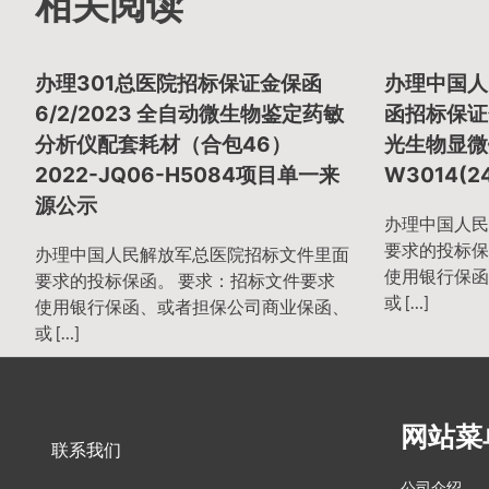
章
相关阅读
导
办理301总医院招标保证金保函
办理中国人
6/2/2023 全自动微生物鉴定药敏
函招标保证金
分析仪配套耗材（合包46）
光生物显微镜
航
2022-JQ06-H5084项目单一来
W3014(2
源公示
办理中国人民
要求的投标保
办理中国人民解放军总医院招标文件里面
使用银行保函
要求的投标保函。 要求：招标文件要求
或 […]
使用银行保函、或者担保公司商业保函、
或 […]
网站菜
联系我们
公司介绍