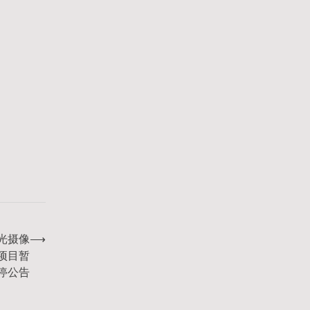
荧光摄像
⟶
4项目暂
停公告