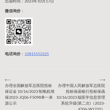
出函时间：2023年10月17日
微信询价
：
电话询价
：
15815552225
⟵
⟶
文
办理全国解放军总医院投标
办理中国人民解放军总医院
保证金 10/16/2023 制氧机维
投标保函银行投标保函
章
保2023-JQ06-F5098单一来
10/16/2023 核医学信息管理
源公示
系统升级(第二次)（2023-
JQ06-W1210）