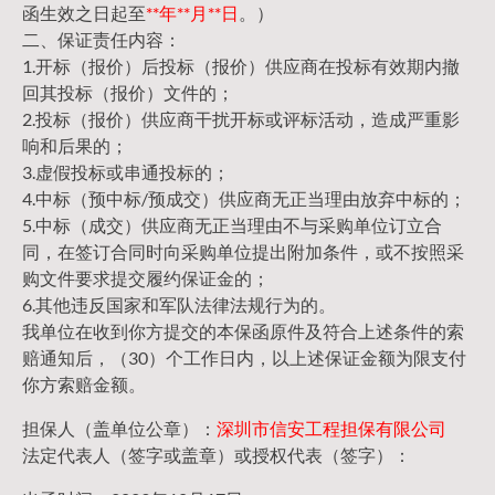
函生效之日起至
**年**月**日
。）
二、保证责任内容：
1.开标（报价）后投标（报价）供应商在投标有效期内撤
回其投标（报价）文件的；
2.投标（报价）供应商干扰开标或评标活动，造成严重影
响和后果的；
3.虚假投标或串通投标的；
4.中标（预中标/预成交）供应商无正当理由放弃中标的；
5.中标（成交）供应商无正当理由不与采购单位订立合
同，在签订合同时向采购单位提出附加条件，或不按照采
购文件要求提交履约保证金的；
6.其他违反国家和军队法律法规行为的。
我单位在收到你方提交的本保函原件及符合上述条件的索
赔通知后，（30）个工作日内，以上述保证金额为限支付
你方索赔金额。
担保人（盖单位公章）：
深圳市信安工程担保有限公司
法定代表人（签字或盖章）或授权代表（签字）：