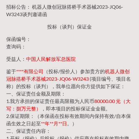
招标公告： 机器人微创冠脉搭桥手术器械2023-JQ06-
W3243谈判邀请函
投标（谈判）保证金
保函编号：
查询码：
受益人：
中国人民解放军总医院
鉴于
****有限公司
（投标/报价人）参加贵方的
机器人微创
冠脉搭桥手术器械2023-JQ06-W3243
(项目编号、项目名
称）的投标（谈判），我单位愿向你方提供如下保证：
一、保证责任金额及期限：
1.我方承担的保证责任最高限额为人民币
80000.00 元（大
写：捌万元整）
，即本项目的投标保证金金额。
2.保证期限：（本保函在投标有效期间内保持有效/自本保
函生效之日起至
**年**月**日
。）
二、保证责任内容：
1.开标（报价）后投标（报价）供应商在投标有效期内撤