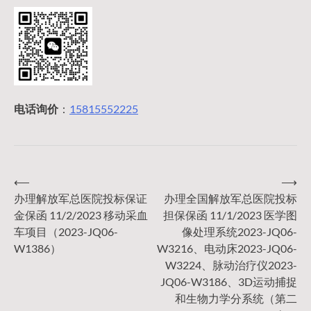
电话询价
：
15815552225
⟵
⟶
文
办理解放军总医院投标保证
办理全国解放军总医院投标
金保函 11/2/2023 移动采血
担保保函 11/1/2023 医学图
章
车项目（2023-JQ06-
像处理系统2023-JQ06-
W1386）
W3216、电动床2023-JQ06-
导
W3224、脉动治疗仪2023-
JQ06-W3186、3D运动捕捉
和生物力学分系统（第二
航