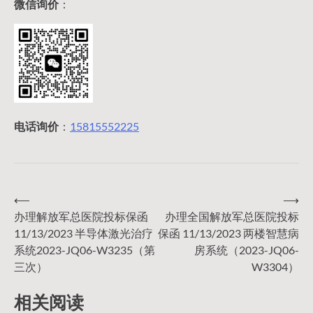
微信询价
：
电话询价
：
15815552225
⟵
⟶
文
办理解放军总医院投标保函
办理全国解放军总医院投标
11/13/2023 半导体激光治疗
保函 11/13/2023 两楼智慧病
章
系统2023-JQ06-W3235（第
房系统（2023-JQ06-
三次）
W3304）
导
相关阅读