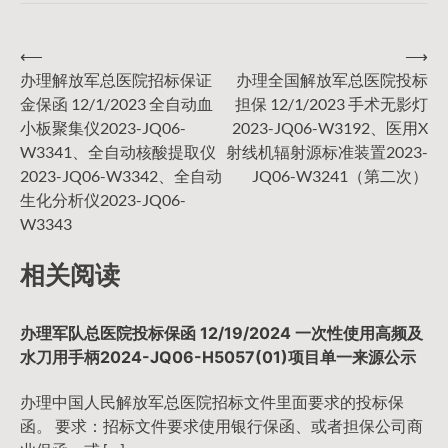
⟵
⟶
文
办理解放军总医院招标保证
办理全国解放军总医院投标
金保函 12/1/2023 全自动血
担保 12/1/2023 手术无影灯
章
小板聚集仪2023-JQ06-
2023-JQ06-W3192、医用X
W3341、全自动核酸提取仪
射线机辐射源标准装置2023-
导
2023-JQ06-W3342、全自动
JQ06-W3241（第二次）
生化分析仪2023-JQ06-
W3343
航
相关阅读
办理军队总医院投标保函 12/19/2024 一次性使用高频及
水刀用手柄2024-JQ06-H5057(01)项目单一来源公示
办理中国人民解放军总医院招标文件里面要求的投标保
函。 要求：招标文件要求使用银行保函、或者担保公司商