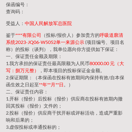
保函编号：
查询码：
受益人：
中国人民解放军总医院
鉴于
****有限公司
（投标/报价人）参加贵方的
呼吸道廓清
系统2023-JQ06-W5052单一来源公示
(项目编号、项目名
称）的投标（谈判），我单位愿向你方提供如下保证：
一、保证责任金额及期限：
1.我方承担的保证责任最高限额为人民币
80000.00 元（大
写：捌万元整）
，即本项目的投标保证金金额。
2.保证期限：（本保函在投标有效期间内保持有效/自本保
函生效之日起至
**年**月**日
。）
二、保证责任内容：
1.开标（报价）后投标（报价）供应商在投标有效期内撤
回其投标（报价）文件的；
2.投标（报价）供应商干扰开标或评标活动，造成严重影
响和后果的；
3.虚假投标或串通投标的；