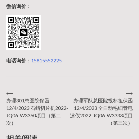
微信询价
：
电话询价
：
15815552225
⟵
⟶
文
办理301总医院保函
办理军队总医院投标担保函
12/4/2023 石蜡切片机2022-
12/4/2023 全自动毛细管电
章
JQ06-W3360项目（第二
泳仪2022-JQ06-W3333项目
次）
（第三次）
导
相关阅读