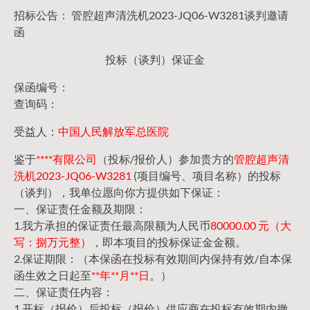
招标公告： 管腔超声清洗机2023-JQ06-W3281谈判邀请
函
投标（谈判）保证金
保函编号：
查询码：
受益人：
中国人民解放军总医院
鉴于
****有限公司
（投标/报价人）参加贵方的
管腔超声清
洗机2023-JQ06-W3281
(项目编号、项目名称）的投标
（谈判），我单位愿向你方提供如下保证：
一、保证责任金额及期限：
1.我方承担的保证责任最高限额为人民币
80000.00 元（大
写：捌万元整）
，即本项目的投标保证金金额。
2.保证期限：（本保函在投标有效期间内保持有效/自本保
函生效之日起至
**年**月**日
。）
二、保证责任内容：
1.开标（报价）后投标（报价）供应商在投标有效期内撤