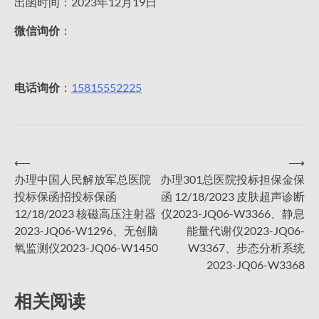
出函时间：2023年12月19日
微信询价
：
电话询价
：
15815552225
⟵
⟶
文
办理中国人民解放军总医院
办理301总医院投标担保金保
投标保函招投标保函
函 12/18/2023 皮肤超声诊断
章
12/18/2023 核磁高压注射器
仪2023-JQ06-W3366、静息
2023-JQ06-W1296、无创脑
能量代谢仪2023-JQ06-
导
氧监测仪2023-JQ06-W1450
W3367、步态分析系统
2023-JQ06-W3368
航
相关阅读