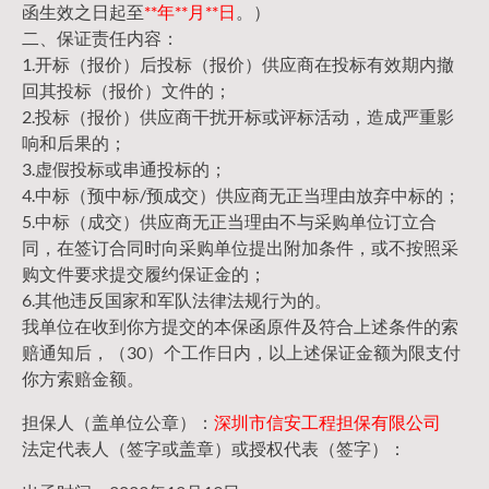
函生效之日起至
**年**月**日
。）
二、保证责任内容：
1.开标（报价）后投标（报价）供应商在投标有效期内撤
回其投标（报价）文件的；
2.投标（报价）供应商干扰开标或评标活动，造成严重影
响和后果的；
3.虚假投标或串通投标的；
4.中标（预中标/预成交）供应商无正当理由放弃中标的；
5.中标（成交）供应商无正当理由不与采购单位订立合
同，在签订合同时向采购单位提出附加条件，或不按照采
购文件要求提交履约保证金的；
6.其他违反国家和军队法律法规行为的。
我单位在收到你方提交的本保函原件及符合上述条件的索
赔通知后，（30）个工作日内，以上述保证金额为限支付
你方索赔金额。
担保人（盖单位公章）：
深圳市信安工程担保有限公司
法定代表人（签字或盖章）或授权代表（签字）：