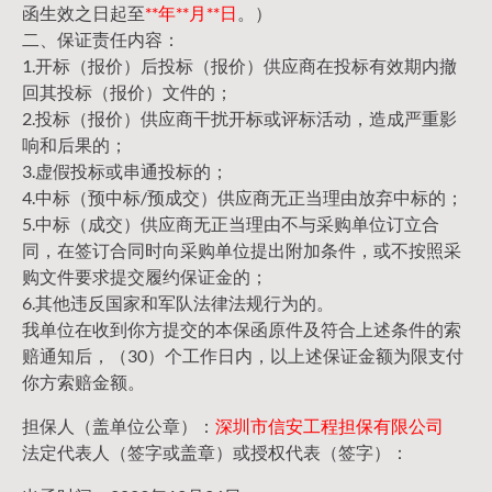
函生效之日起至
**年**月**日
。）
二、保证责任内容：
1.开标（报价）后投标（报价）供应商在投标有效期内撤
回其投标（报价）文件的；
2.投标（报价）供应商干扰开标或评标活动，造成严重影
响和后果的；
3.虚假投标或串通投标的；
4.中标（预中标/预成交）供应商无正当理由放弃中标的；
5.中标（成交）供应商无正当理由不与采购单位订立合
同，在签订合同时向采购单位提出附加条件，或不按照采
购文件要求提交履约保证金的；
6.其他违反国家和军队法律法规行为的。
我单位在收到你方提交的本保函原件及符合上述条件的索
赔通知后，（30）个工作日内，以上述保证金额为限支付
你方索赔金额。
担保人（盖单位公章）：
深圳市信安工程担保有限公司
法定代表人（签字或盖章）或授权代表（签字）：