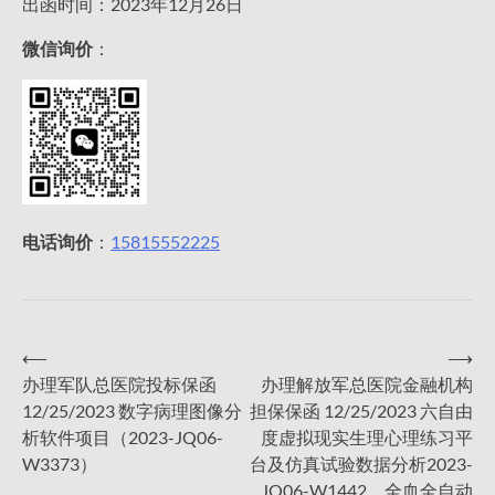
出函时间：2023年12月26日
微信询价
：
电话询价
：
15815552225
⟵
⟶
文
办理军队总医院投标保函
办理解放军总医院金融机构
12/25/2023 数字病理图像分
担保保函 12/25/2023 六自由
章
析软件项目（2023-JQ06-
度虚拟现实生理心理练习平
W3373）
台及仿真试验数据分析2023-
JQ06-W1442、全血全自动