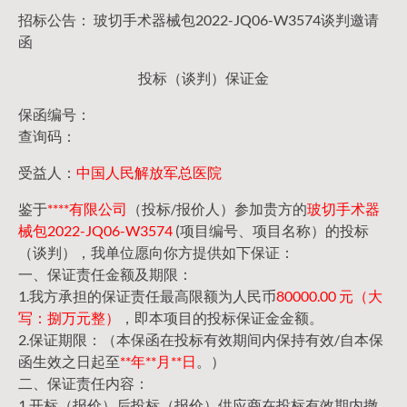
招标公告： 玻切手术器械包2022-JQ06-W3574谈判邀请
函
投标（谈判）保证金
保函编号：
查询码：
受益人：
中国人民解放军总医院
鉴于
****有限公司
（投标/报价人）参加贵方的
玻切手术器
械包2022-JQ06-W3574
(项目编号、项目名称）的投标
（谈判），我单位愿向你方提供如下保证：
一、保证责任金额及期限：
1.我方承担的保证责任最高限额为人民币
80000.00 元（大
写：捌万元整）
，即本项目的投标保证金金额。
2.保证期限：（本保函在投标有效期间内保持有效/自本保
函生效之日起至
**年**月**日
。）
二、保证责任内容：
1.开标（报价）后投标（报价）供应商在投标有效期内撤