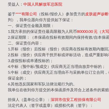
受益人：
中国人民解放军总医院
鉴于
****有限公司
（投标/报价人）参加贵方的
皮肤超声诊断仪2
判），我单位愿向你方提供如下保证：
一、保证责任金额及期限：
1.我方承担的保证责任最高限额为人民币
80000.00 元
2.保证期限：（本保函在投标有效期间内保持有效/自本保
二、保证责任内容：
1.开标（报价）后投标（报价）供应商在投标有效期内撤
2.投标（报价）供应商干扰开标或评标活动，造成严重影响
3.虚假投标或串通投标的；
4.中标（预中标/预成交）供应商无正当理由放弃中标的；
5.中标（成交）供应商无正当理由不与采购单位订立合同
保证金的；
6.其他违反国家和军队法律法规行为的。
我单位在收到你方提交的本保函原件及符合上述条件的索赔
担保人（盖单位公章）：
深圳市信安工程担保有限公司
法定代表人（签字或盖章）或授权代表（签字）：