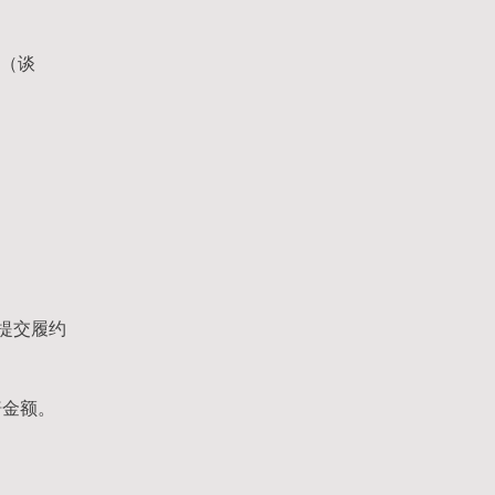
标（谈
提交履约
赔金额。