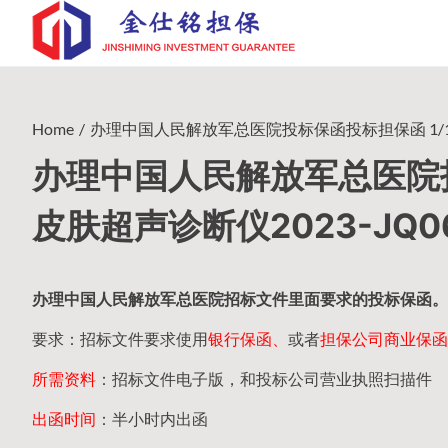
Skip
to
content
Home
办理中国人民解放军总医院投标保函投标担保函 1/10/2
办理中国人民解放军总医院投标
皮肤超声诊断仪2023-JQ0
办理中国人民
解放军
总医院招标文件里面要求的
投标保函
。
要求：招标文件要求使用
银行保函、
或者
担保公司
商业保函
所需资料
：招标文件电子版，和投标公司营业执照扫描件
出函时间
：半小时内出函