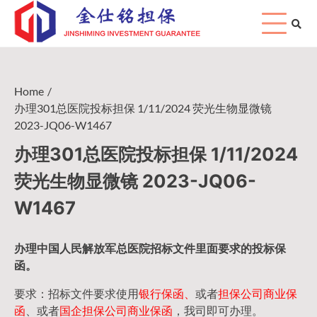
Skip
to
content
Home
办理301总医院投标担保 1/11/2024 荧光生物显微镜
2023-JQ06-W1467
办理301总医院投标担保 1/11/2024
荧光生物显微镜 2023-JQ06-
W1467
办理中国人民
解放军
总医院招标文件里面要求的
投标保
函
。
要求：招标文件要求使用
银行保函、
或者
担保公司
商业保
函
、或者
国企担保公司商业保函
，我司即可办理。