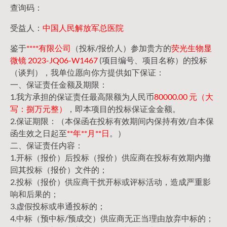
查询码：
受益人：
中国人民解放军总医院
鉴于
****有限公司
（投标/报价人）参加贵方的
荧光生物显
微镜 2023-JQ06-W1467
(项目编号、项目名称）的投标
（谈判），我单位愿向你方提供如下保证：
一、保证责任金额及期限：
1.我方承担的保证责任最高限额为人民币
80000.00 元（大
写：捌万元整）
，即本项目的投标保证金金额。
2.保证期限：（本保函在投标有效期间内保持有效/自本保
函生效之日起至
**年**月**日
。）
二、保证责任内容：
1.开标（报价）后投标（报价）供应商在投标有效期内撤
回其投标（报价）文件的；
2.投标（报价）供应商干扰开标或评标活动，造成严重影
响和后果的；
3.虚假投标或串通投标的；
4.中标（预中标/预成交）供应商无正当理由放弃中标的；