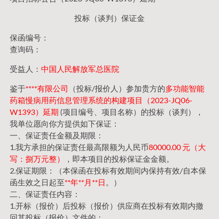
投标（谈判）保证金
保函编号：
查询码：
受益人：
中国人民解放军总医院
鉴于
****有限公司
（投标/报价人）参加贵方的
多功能智能
药箱慢病用药信息管理系统的构建项目（2023-JQ06-
W1393）延期
(项目编号、项目名称）的投标（谈判），
我单位愿向你方提供如下保证：
一、保证责任金额及期限：
1.我方承担的保证责任最高限额为人民币
80000.00 元（大
写：捌万元整）
，即本项目的投标保证金金额。
2.保证期限：（本保函在投标有效期间内保持有效/自本保
函生效之日起至
**年**月**日
。）
二、保证责任内容：
1.开标（报价）后投标（报价）供应商在投标有效期内撤
回其投标（报价）文件的；