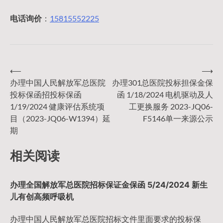
电话询价
：
15815552225
⟵
⟶
文
办理中国人民解放军总医院
办理301总医院投标担保金保
投标保函招投标保函
函 1/18/2024 电机驱动及人
章
1/19/2024 健康评估系统项
工更换服务 2023-JQ06-
目（2023-JQ06-W1394）延
F5146单一来源公示
导
期
相关阅读
航
办理全国解放军总医院招标保证金保函 5/24/2024 新生
儿有创高频呼吸机
办理中国人民解放军总医院招标文件里面要求的投标保