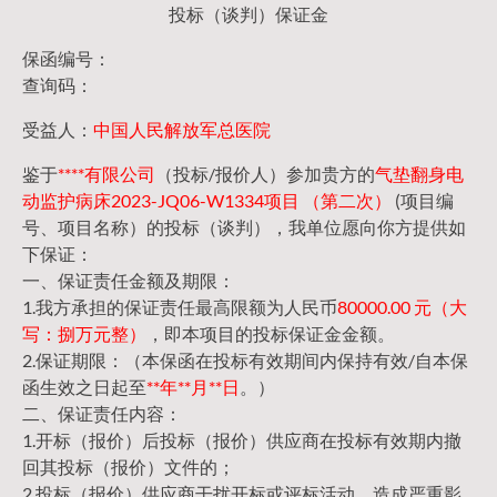
投标（谈判）保证金
保函编号：
查询码：
受益人：
中国人民解放军总医院
鉴于
****有限公司
（投标/报价人）参加贵方的
气垫翻身电
动监护病床2023-JQ06-W1334项目 （第二次）
(项目编
号、项目名称）的投标（谈判），我单位愿向你方提供如
下保证：
一、保证责任金额及期限：
1.我方承担的保证责任最高限额为人民币
80000.00 元（大
写：捌万元整）
，即本项目的投标保证金金额。
2.保证期限：（本保函在投标有效期间内保持有效/自本保
函生效之日起至
**年**月**日
。）
二、保证责任内容：
1.开标（报价）后投标（报价）供应商在投标有效期内撤
回其投标（报价）文件的；
2.投标（报价）供应商干扰开标或评标活动，造成严重影