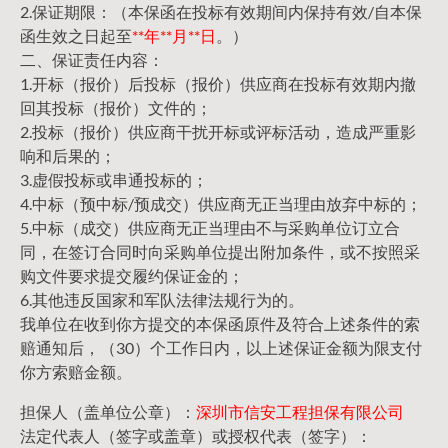
2.保证期限：（本保函在投标有效期间内保持有效/自本保
函生效之日起至
**年**月**日
。）
二、保证责任内容：
1.开标（报价）后投标（报价）供应商在投标有效期内撤
回其投标（报价）文件的；
2.投标（报价）供应商干扰开标或评标活动，造成严重影
响和后果的；
3.虚假投标或串通投标的；
4.中标（预中标/预成交）供应商无正当理由放弃中标的；
5.中标（成交）供应商无正当理由不与采购单位订立合
同，在签订合同时向采购单位提出附加条件，或不按照采
购文件要求提交履约保证金的；
6.其他违反国家和军队法律法规行为的。
我单位在收到你方提交的本保函原件及符合上述条件的索
赔通知后，（30）个工作日内，以上述保证金额为限支付
你方索赔金额。
担保人（盖单位公章）：
深圳市信安工程担保有限公司
法定代表人（签字或盖章）或授权代表（签字）：