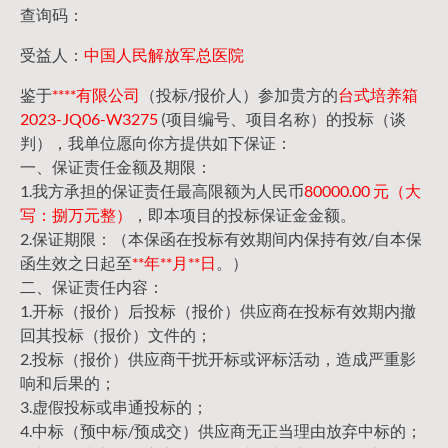
查询码：
受益人：
中国人民解放军总医院
鉴于
****有限公司
（投标/报价人）参加贵方的
台式培养箱
2023-JQ06-W3275
(项目编号、项目名称）的投标（谈
判），我单位愿向你方提供如下保证：
一、保证责任金额及期限：
1.我方承担的保证责任最高限额为人民币
80000.00 元（大
写：捌万元整）
，即本项目的投标保证金金额。
2.保证期限：（本保函在投标有效期间内保持有效/自本保
函生效之日起至
**年**月**日
。）
二、保证责任内容：
1.开标（报价）后投标（报价）供应商在投标有效期内撤
回其投标（报价）文件的；
2.投标（报价）供应商干扰开标或评标活动，造成严重影
响和后果的；
3.虚假投标或串通投标的；
4.中标（预中标/预成交）供应商无正当理由放弃中标的；