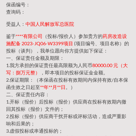
保函编号：
查询码：
受益人：
中国人民解放军总医院
鉴于
****有限公司
（投标/报价人）参加贵方的
药房改造设
施配备 2023-JQ06-W3399项目
(项目编号、项目名称）的
投标（谈判），我单位愿向你方提供如下保证：
一、保证责任金额及期限：
1.我方承担的保证责任最高限额为人民币
80000.00 元（大
写：捌万元整）
，即本项目的投标保证金金额。
2.保证期限：（本保函在投标有效期间内保持有效/自本保
函生效之日起至
**年**月**日
。）
二、保证责任内容：
1.开标（报价）后投标（报价）供应商在投标有效期内撤
回其投标（报价）文件的；
2.投标（报价）供应商干扰开标或评标活动，造成严重影
响和后果的；
3.虚假投标或串通投标的；