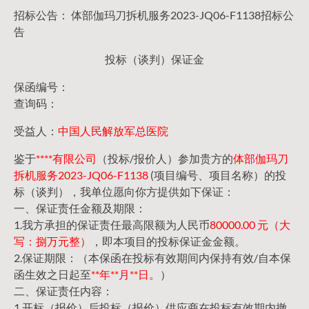
招标公告： 体部伽玛刀拆机服务2023-JQ06-F1138招标公
告
投标（谈判）保证金
保函编号：
查询码：
受益人：
中国人民解放军总医院
鉴于
****有限公司
（投标/报价人）参加贵方的
体部伽玛刀
拆机服务2023-JQ06-F1138
(项目编号、项目名称）的投
标（谈判），我单位愿向你方提供如下保证：
一、保证责任金额及期限：
1.我方承担的保证责任最高限额为人民币
80000.00 元（大
写：捌万元整）
，即本项目的投标保证金金额。
2.保证期限：（本保函在投标有效期间内保持有效/自本保
函生效之日起至
**年**月**日
。）
二、保证责任内容：
1.开标（报价）后投标（报价）供应商在投标有效期内撤