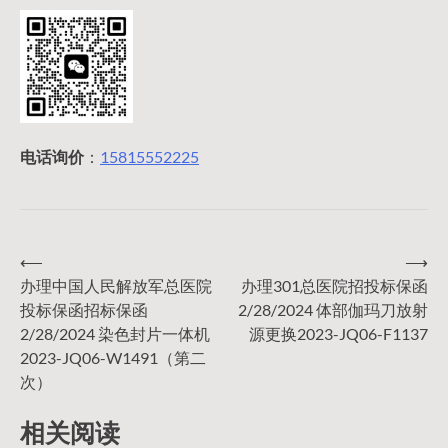
电话询价
：
15815552225
⟵
⟶
文
办理中国人民解放军总医院
办理301总医院招投标保函
投标保函招标保函
2/28/2024 体部伽玛刀放射
章
2/28/2024 染色封片一体机
源更换2023-JQ06-F1137
2023-JQ06-W1491（第二
导
次）
相关阅读
航