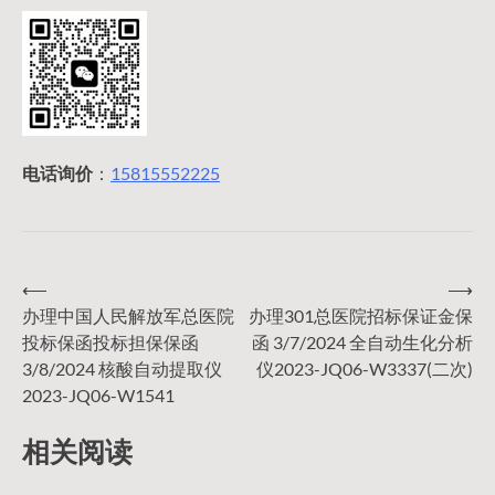
电话询价
：
15815552225
⟵
⟶
文
办理中国人民解放军总医院
办理301总医院招标保证金保
投标保函投标担保保函
函 3/7/2024 全自动生化分析
章
3/8/2024 核酸自动提取仪
仪2023-JQ06-W3337(二次)
2023-JQ06-W1541
导
相关阅读
航