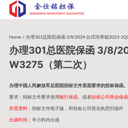
Skip
to
content
Home
办理301总医院保函 3/8/2024 台式培养箱2023-J
办理301总医院保函 3/8/20
W3275（第二次）
办理中国人民
解放军
总医院招标文件里面要求的
投标保函
。
要求：招标文件要求使用
银行保函、
或者
担保公司
商业保函
所需资料
：招标文件电子版，和投标公司营业执照扫描件
出函时间
：半小时内出函