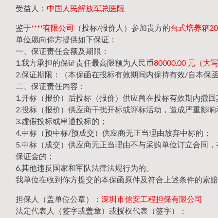
受益人：
中国人民解放军总医院
鉴于
****有限公司
（投标/报价人）参加贵方的
台式培养箱202
单位愿向你方提供如下保证：
一、保证责任金额及期限：
1.我方承担的保证责任最高限额为人民币
80000.00 元
2.保证期限：（本保函在投标有效期间内保持有效/自本保
二、保证责任内容：
1.开标（报价）后投标（报价）供应商在投标有效期内撤
2.投标（报价）供应商干扰开标或评标活动，造成严重影响
3.虚假投标或串通投标的；
4.中标（预中标/预成交）供应商无正当理由放弃中标的；
5.中标（成交）供应商无正当理由不与采购单位订立合同
保证金的；
6.其他违反国家和军队法律法规行为的。
我单位在收到你方提交的本保函原件及符合上述条件的索赔
担保人（盖单位公章）：
深圳市信安工程担保有限公司
法定代表人（签字或盖章）或授权代表（签字）：