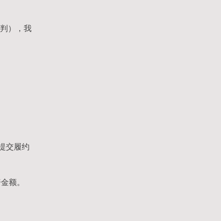
谈判），我
提交履约
赔金额。