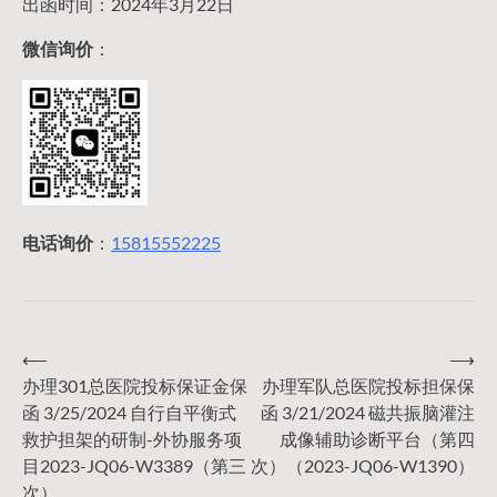
出函时间：2024年3月22日
微信询价
：
电话询价
：
15815552225
⟵
⟶
文
办理301总医院投标保证金保
办理军队总医院投标担保保
函 3/25/2024 自行自平衡式
函 3/21/2024 磁共振脑灌注
章
救护担架的研制-外协服务项
成像辅助诊断平台（第四
目2023-JQ06-W3389（第三
次）（2023-JQ06-W1390）
次）