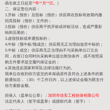
函生效之日起至
**年**月**日
。）
二、保证责任内容：
1.开标（报价）后投标（报价）供应商在投标有效期内撤
回其投标（报价）文件的；
2.投标（报价）供应商干扰开标或评标活动，造成严重影
响和后果的；
3.虚假投标或串通投标的；
4.中标（预中标/预成交）供应商无正当理由放弃中标的；
5.中标（成交）供应商无正当理由不与采购单位订立合
同，在签订合同时向采购单位提出附加条件，或不按照采
购文件要求提交履约保证金的；
6.其他违反国家和军队法律法规行为的。
我单位在收到你方提交的本保函原件及符合上述条件的索
赔通知后，（30）个工作日内，以上述保证金额为限支付
你方索赔金额。
担保人（盖单位公章）：
深圳市信安工程担保有限公司
法定代表人（签字或盖章）或授权代表（签字）：