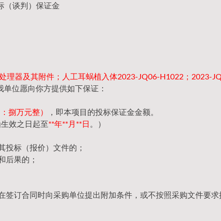
标（谈判）保证金
器及其附件；人工耳蜗植入体2023-JQ06-H1022；2023-JQ
我单位愿向你方提供如下保证：
（大写：捌万元整）
，即本项目的投标保证金金额。
函生效之日起至
**年**月**日
。）
回其投标（报价）文件的；
和后果的；
，在签订合同时向采购单位提出附加条件，或不按照采购文件要求