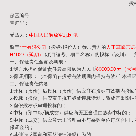
投
保函编号：
查询码：
受益人：
中国人民解放军总医院
鉴于
****有限公司
（投标/报价人）参加贵方的
人工耳蜗言语处理
H1023（延期）
(项目编号、项目名称）的投标（谈判），
一、保证责任金额及期限：
1.我方承担的保证责任最高限额为人民币
80000.00 元
2.保证期限：（本保函在投标有效期间内保持有效/自本保
二、保证责任内容：
1.开标（报价）后投标（报价）供应商在投标有效期内撤
2.投标（报价）供应商干扰开标或评标活动，造成严重影响
3.虚假投标或串通投标的；
4.中标（预中标/预成交）供应商无正当理由放弃中标的；
5.中标（成交）供应商无正当理由不与采购单位订立合同
保证金的；
6.其他违反国家和军队法律法规行为的。