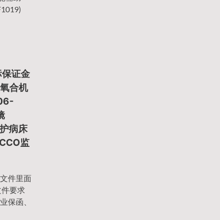
019)
标保证金
膜肺氧合机
6-
镜
监护病床
ICCO监
文件里面
文件要求
业保函、