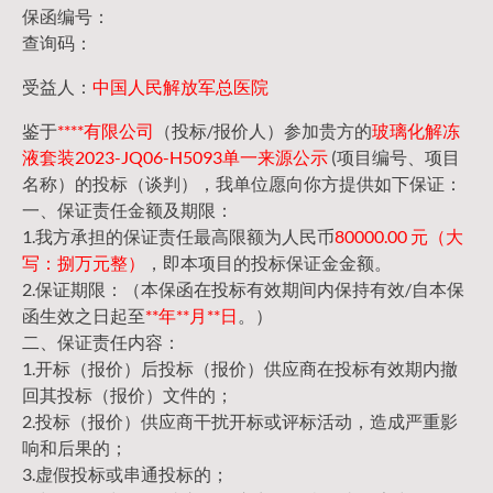
保函编号：
查询码：
受益人：
中国人民解放军总医院
鉴于
****有限公司
（投标/报价人）参加贵方的
玻璃化解冻
液套装2023-JQ06-H5093单一来源公示
(项目编号、项目
名称）的投标（谈判），我单位愿向你方提供如下保证：
一、保证责任金额及期限：
1.我方承担的保证责任最高限额为人民币
80000.00 元（大
写：捌万元整）
，即本项目的投标保证金金额。
2.保证期限：（本保函在投标有效期间内保持有效/自本保
函生效之日起至
**年**月**日
。）
二、保证责任内容：
1.开标（报价）后投标（报价）供应商在投标有效期内撤
回其投标（报价）文件的；
2.投标（报价）供应商干扰开标或评标活动，造成严重影
响和后果的；
3.虚假投标或串通投标的；