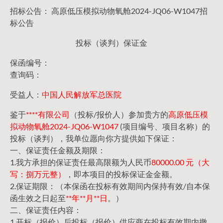
招标公告： 高原低压模拟动物氧舱2024-JQ06-W1047招
标公告
投标（谈判）保证金
保函编号：
查询码：
受益人：
中国人民解放军总医院
鉴于
****有限公司
（投标/报价人）参加贵方的
高原低压模
拟动物氧舱2024-JQ06-W1047
(项目编号、项目名称）的
投标（谈判），我单位愿向你方提供如下保证：
一、保证责任金额及期限：
1.我方承担的保证责任最高限额为人民币
80000.00 元（大
写：捌万元整）
，即本项目的投标保证金金额。
2.保证期限：（本保函在投标有效期间内保持有效/自本保
函生效之日起至
**年**月**日
。）
二、保证责任内容：
1.开标（报价）后投标（报价）供应商在投标有效期内撤