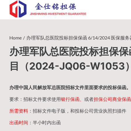
Skip
to
content
Home
办理军队总医院投标担保保函 6/14/2024 医保服务器
办理军队总医院投标担保保函 
目（2024-JQ06-W1053
办理中国人民
解放军
总医院招标文件里面要求的
投标保函
。
要求：招标文件要求使用
银行保函、
或者
担保公司
商业保函
所需资料
：招标文件电子版，和投标公司营业执照扫描件
出函时间
：半小时内出函