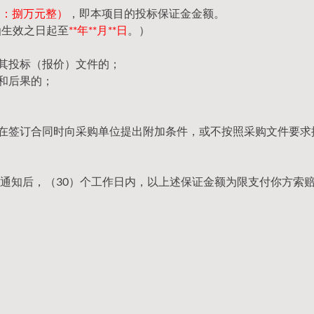
（大写：捌万元整）
，即本项目的投标保证金金额。
函生效之日起至
**年**月**日
。）
回其投标（报价）文件的；
和后果的；
，在签订合同时向采购单位提出附加条件，或不按照采购文件要求
通知后，（30）个工作日内，以上述保证金额为限支付你方索