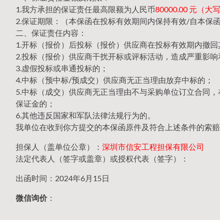
1.我方承担的保证责任最高限额为人民币
80000.00 元
2.保证期限：（本保函在投标有效期间内保持有效/自本保
二、保证责任内容：
1.开标（报价）后投标（报价）供应商在投标有效期内撤
2.投标（报价）供应商干扰开标或评标活动，造成严重影响
3.虚假投标或串通投标的；
4.中标（预中标/预成交）供应商无正当理由放弃中标的；
5.中标（成交）供应商无正当理由不与采购单位订立合同
保证金的；
6.其他违反国家和军队法律法规行为的。
我单位在收到你方提交的本保函原件及符合上述条件的索赔
担保人（盖单位公章）：
深圳市信安工程担保有限公司
法定代表人（签字或盖章）或授权代表（签字）：
出函时间：2024年6月15日
微信询价
：