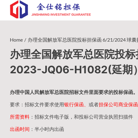
Skip
to
content
Home
办理全国解放军总医院投标担保函 6/21/2024 球囊扩张
办理全国解放军总医院投标担保
2023-JQ06-H1082(延期
办理中国人民
解放军
总医院招标文件里面要求的
投标保函
。
要求：招标文件要求使用
银行保函、
或者
担保公司
商业保函
所需资料
：招标文件电子版，和投标公司营业执照扫描件
出函时间
：半小时内出函