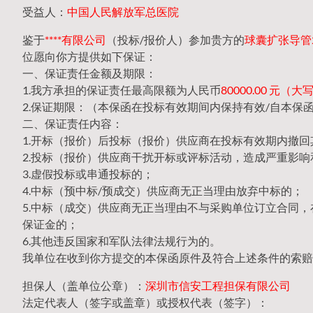
受益人：
中国人民解放军总医院
鉴于
****有限公司
（投标/报价人）参加贵方的
球囊扩张导管20
位愿向你方提供如下保证：
一、保证责任金额及期限：
1.我方承担的保证责任最高限额为人民币
80000.00 元
2.保证期限：（本保函在投标有效期间内保持有效/自本保
二、保证责任内容：
1.开标（报价）后投标（报价）供应商在投标有效期内撤
2.投标（报价）供应商干扰开标或评标活动，造成严重影响
3.虚假投标或串通投标的；
4.中标（预中标/预成交）供应商无正当理由放弃中标的；
5.中标（成交）供应商无正当理由不与采购单位订立合同
保证金的；
6.其他违反国家和军队法律法规行为的。
我单位在收到你方提交的本保函原件及符合上述条件的索赔
担保人（盖单位公章）：
深圳市信安工程担保有限公司
法定代表人（签字或盖章）或授权代表（签字）：