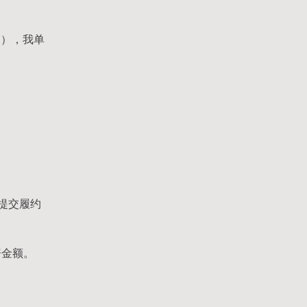
判），我单
提交履约
赔金额。