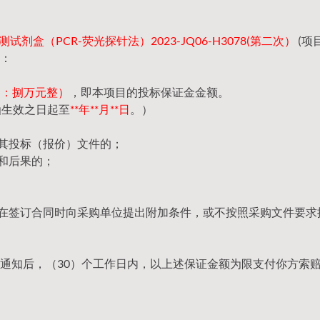
试剂盒（PCR-荧光探针法）2023-JQ06-H3078(第二次）
(项
：
（大写：捌万元整）
，即本项目的投标保证金金额。
函生效之日起至
**年**月**日
。）
回其投标（报价）文件的；
和后果的；
，在签订合同时向采购单位提出附加条件，或不按照采购文件要求
通知后，（30）个工作日内，以上述保证金额为限支付你方索