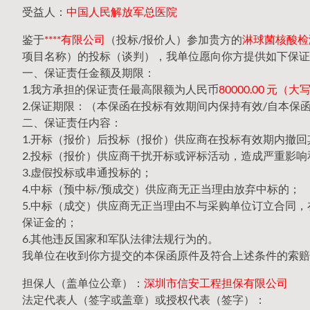
受益人：
中国人民解放军总医院
鉴于
****有限公司
（投标/报价人）参加贵方的
淋球菌核酸检测
项目名称）的投标（谈判），我单位愿向你方提供如下保证
一、保证责任金额及期限：
1.我方承担的保证责任最高限额为人民币
80000.00 元
2.保证期限：（本保函在投标有效期间内保持有效/自本保
二、保证责任内容：
1.开标（报价）后投标（报价）供应商在投标有效期内撤
2.投标（报价）供应商干扰开标或评标活动，造成严重影响
3.虚假投标或串通投标的；
4.中标（预中标/预成交）供应商无正当理由放弃中标的；
5.中标（成交）供应商无正当理由不与采购单位订立合同
保证金的；
6.其他违反国家和军队法律法规行为的。
我单位在收到你方提交的本保函原件及符合上述条件的索赔
担保人（盖单位公章）：
深圳市信安工程担保有限公司
法定代表人（签字或盖章）或授权代表（签字）：