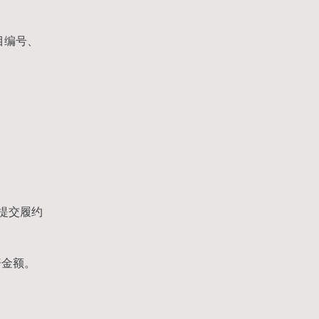
目编号、
提交履约
赔金额。