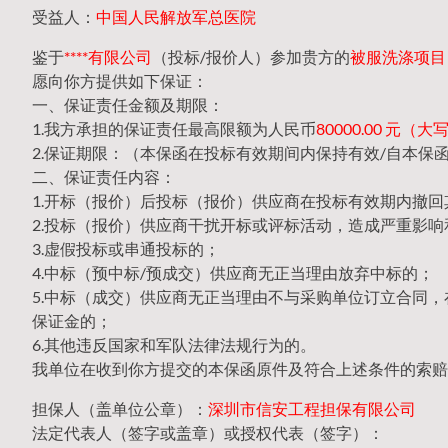
受益人：
中国人民解放军总医院
鉴于
****有限公司
（投标/报价人）参加贵方的
被服洗涤项目（2
愿向你方提供如下保证：
一、保证责任金额及期限：
1.我方承担的保证责任最高限额为人民币
80000.00 元
2.保证期限：（本保函在投标有效期间内保持有效/自本保
二、保证责任内容：
1.开标（报价）后投标（报价）供应商在投标有效期内撤
2.投标（报价）供应商干扰开标或评标活动，造成严重影响
3.虚假投标或串通投标的；
4.中标（预中标/预成交）供应商无正当理由放弃中标的；
5.中标（成交）供应商无正当理由不与采购单位订立合同
保证金的；
6.其他违反国家和军队法律法规行为的。
我单位在收到你方提交的本保函原件及符合上述条件的索赔
担保人（盖单位公章）：
深圳市信安工程担保有限公司
法定代表人（签字或盖章）或授权代表（签字）：