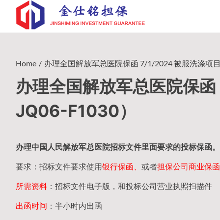
Skip
to
content
Home
办理全国解放军总医院保函 7/1/2024 被服洗涤项目（2
办理全国解放军总医院保函 7/
JQ06-F1030）
办理中国人民
解放军
总医院招标文件里面要求的
投标保函
。
要求：招标文件要求使用
银行保函、
或者
担保公司
商业保函
所需资料
：招标文件电子版，和投标公司营业执照扫描件
出函时间
：半小时内出函