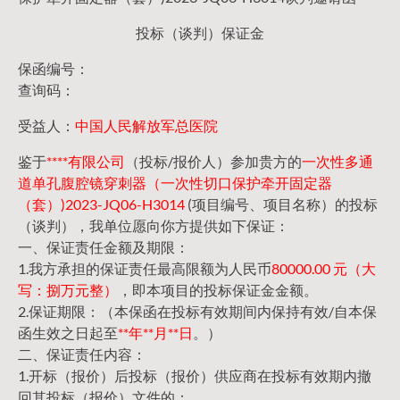
投标（谈判）保证金
保函编号：
查询码：
受益人：
中国人民解放军总医院
鉴于
****有限公司
（投标/报价人）参加贵方的
一次性多通
道单孔腹腔镜穿刺器（一次性切口保护牵开固定器
（套）)2023-JQ06-H3014
(项目编号、项目名称）的投标
（谈判），我单位愿向你方提供如下保证：
一、保证责任金额及期限：
1.我方承担的保证责任最高限额为人民币
80000.00 元（大
写：捌万元整）
，即本项目的投标保证金金额。
2.保证期限：（本保函在投标有效期间内保持有效/自本保
函生效之日起至
**年**月**日
。）
二、保证责任内容：
1.开标（报价）后投标（报价）供应商在投标有效期内撤
回其投标（报价）文件的；