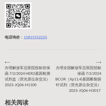
电话询价
：
15815552225
⟵
⟶
文
办理解放军总医院投标担保
办理全国解放军总医院招标
函 7/2/2024 HER2基因检测
保函 7/2/2024
章
试剂盒（荧光原位杂交法）
BCOR（Xp11.4)基因断裂探
2023-JQ06-H1100
针试剂（荧光原位杂交法）
导
2023-JQ06-H3017
相关阅读
航