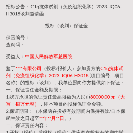
招标公告： C1q抗体试剂（免疫组织化学）2023-JQ06-
H3018谈判邀请函
投标（谈判）保证金
保函编号：
查询码：
受益人：
中国人民解放军总医院
鉴于
****有限公司
（投标/报价人）参加贵方的
C1q抗体试
剂（免疫组织化学）2023-JQ06-H3018
(项目编号、项目
名称）的投标（谈判），我单位愿向你方提供如下保证：
一、保证责任金额及期限：
1.我方承担的保证责任最高限额为人民币
80000.00 元（大
写：捌万元整）
，即本项目的投标保证金金额。
2.保证期限：（本保函在投标有效期间内保持有效/自本保
函生效之日起至
**年**月**日
。）
二、保证责任内容：
1.开标（报价）后投标（报价）供应商在投标有效期内撤