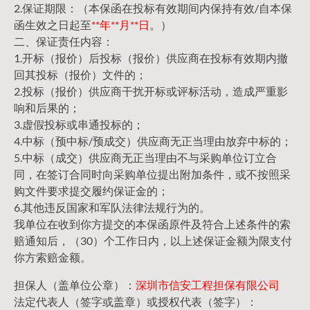
2.保证期限：（本保函在投标有效期间内保持有效/自本保
函生效之日起至
**年**月**日
。）
二、保证责任内容：
1.开标（报价）后投标（报价）供应商在投标有效期内撤
回其投标（报价）文件的；
2.投标（报价）供应商干扰开标或评标活动，造成严重影
响和后果的；
3.虚假投标或串通投标的；
4.中标（预中标/预成交）供应商无正当理由放弃中标的；
5.中标（成交）供应商无正当理由不与采购单位订立合
同，在签订合同时向采购单位提出附加条件，或不按照采
购文件要求提交履约保证金的；
6.其他违反国家和军队法律法规行为的。
我单位在收到你方提交的本保函原件及符合上述条件的索
赔通知后，（30）个工作日内，以上述保证金额为限支付
你方索赔金额。
担保人（盖单位公章）：
深圳市信安工程担保有限公司
法定代表人（签字或盖章）或授权代表（签字）：