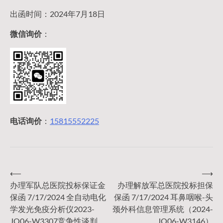
出函时间：2024年7月18日
微信询价
：
电话询价
：
15815552225
⟵
⟶
文
办理军队总医院投标保证金
办理解放军总医院投标担保
保函 7/17/2024 全自动电化
保函 7/17/2024 耳鼻咽喉-头
章
学发光免疫分析仪2023-
颈外科信息管理系统（2024-
JQ06-W3307竞争性谈判
JQ06-W3146）