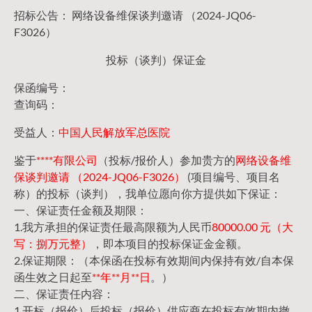
招标公告： 网络设备维保谈判邀请 （2024-JQ06-
F3026）
投标（谈判）保证金
保函编号：
查询码：
受益人：
中国人民解放军总医院
鉴于
****有限公司
（投标/报价人）参加贵方的
网络设备维
保谈判邀请 （2024-JQ06-F3026）
(项目编号、项目名
称）的投标（谈判），我单位愿向你方提供如下保证：
一、保证责任金额及期限：
1.我方承担的保证责任最高限额为人民币
80000.00 元（大
写：捌万元整）
，即本项目的投标保证金金额。
2.保证期限：（本保函在投标有效期间内保持有效/自本保
函生效之日起至
**年**月**日
。）
二、保证责任内容：
1.开标（报价）后投标（报价）供应商在投标有效期内撤