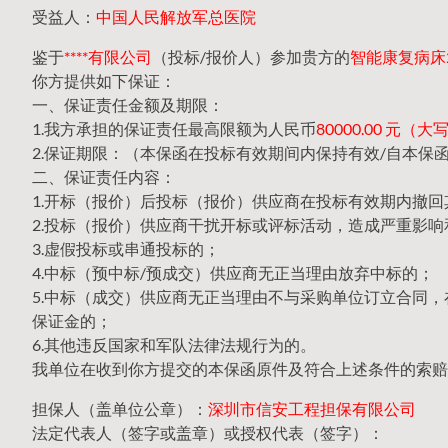
受益人：
中国人民解放军总医院
鉴于
****有限公司
（投标/报价人）参加贵方的
智能康复病床20
你方提供如下保证：
一、保证责任金额及期限：
1.我方承担的保证责任最高限额为人民币
80000.00 元
2.保证期限：（本保函在投标有效期间内保持有效/自本保
二、保证责任内容：
1.开标（报价）后投标（报价）供应商在投标有效期内撤
2.投标（报价）供应商干扰开标或评标活动，造成严重影响
3.虚假投标或串通投标的；
4.中标（预中标/预成交）供应商无正当理由放弃中标的；
5.中标（成交）供应商无正当理由不与采购单位订立合同
保证金的；
6.其他违反国家和军队法律法规行为的。
我单位在收到你方提交的本保函原件及符合上述条件的索赔
担保人（盖单位公章）：
深圳市信安工程担保有限公司
法定代表人（签字或盖章）或授权代表（签字）：