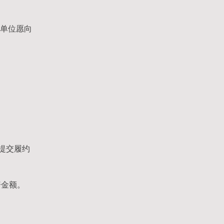
我单位愿向
提交履约
赔金额。