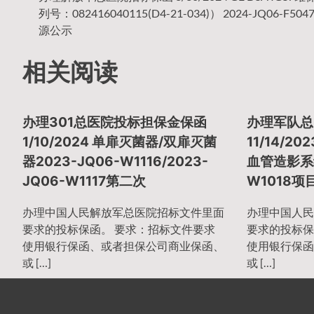
文
列号：082416040115(D4-21-034)） 2024-JQ06-F5
源公示
章
相关阅读
导
办理301总医院投标担保金保函
办理军队总
1/10/2024 单扉灭菌器/双扉灭菌
11/14/
器2023-JQ06-W1116/2023-
血管造影系统
航
JQ06-W1117第二次
W1018项
办理中国人民解放军总医院招标文件里面
办理中国人民
要求的投标保函。 要求：招标文件要求
要求的投标保
使用银行保函、或者担保公司商业保函、
使用银行保函
或 […]
或 […]