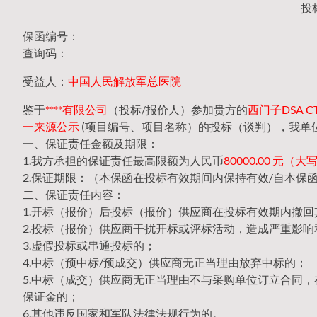
投
保函编号：
查询码：
受益人：
中国人民解放军总医院
鉴于
****有限公司
（投标/报价人）参加贵方的
西门子DSA C
一来源公示
(项目编号、项目名称）的投标（谈判），我单
一、保证责任金额及期限：
1.我方承担的保证责任最高限额为人民币
80000.00 元
2.保证期限：（本保函在投标有效期间内保持有效/自本保
二、保证责任内容：
1.开标（报价）后投标（报价）供应商在投标有效期内撤
2.投标（报价）供应商干扰开标或评标活动，造成严重影响
3.虚假投标或串通投标的；
4.中标（预中标/预成交）供应商无正当理由放弃中标的；
5.中标（成交）供应商无正当理由不与采购单位订立合同
保证金的；
6.其他违反国家和军队法律法规行为的。