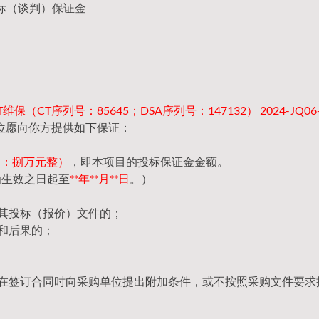
标（谈判）保证金
T维保（CT序列号：85645；DSA序列号：147132） 2024-JQ06-
位愿向你方提供如下保证：
（大写：捌万元整）
，即本项目的投标保证金金额。
函生效之日起至
**年**月**日
。）
回其投标（报价）文件的；
和后果的；
，在签订合同时向采购单位提出附加条件，或不按照采购文件要求