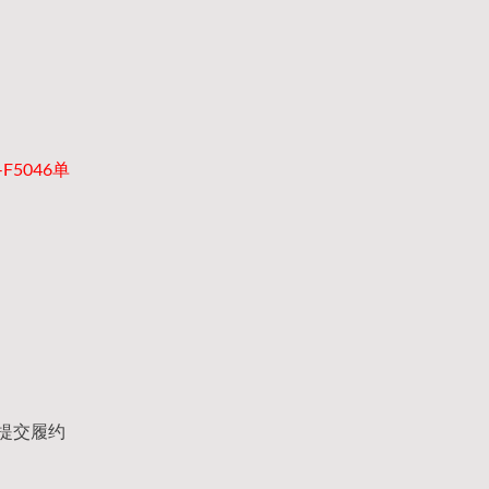
F5046单
提交履约