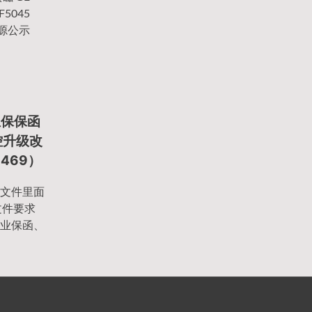
F5045
源公示
担保保函
监控升级改
1469）
文件里面
文件要求
业保函、