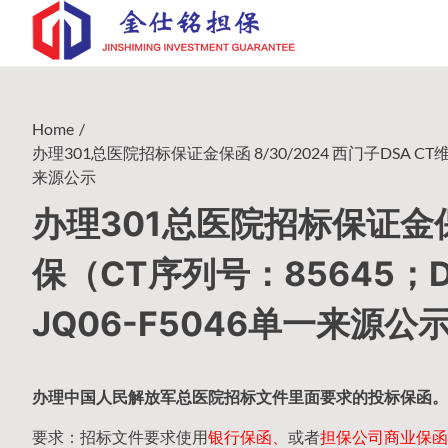
Skip
to
content
Home
办理301总医院招标保证金保函 8/30/2024 西门子DSA CT维
来源公示
办理301总医院招标保证金保函 
保（CT序列号：85645；DS
JQ06-F5046单一来源公
办理中国人民
解放军
总医院招标文件里面要求的
投标保函
。
要求：招标文件要求使用
银行保函、
或者
担保公司
商业保函