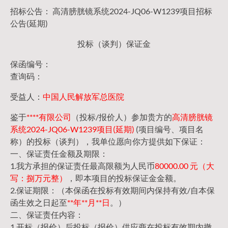
招标公告： 高清膀胱镜系统2024-JQ06-W1239项目招标
公告(延期)
投标（谈判）保证金
保函编号：
查询码：
受益人：
中国人民解放军总医院
鉴于
****有限公司
（投标/报价人）参加贵方的
高清膀胱镜
系统2024-JQ06-W1239项目(延期)
(项目编号、项目名
称）的投标（谈判），我单位愿向你方提供如下保证：
一、保证责任金额及期限：
1.我方承担的保证责任最高限额为人民币
80000.00 元（大
写：捌万元整）
，即本项目的投标保证金金额。
2.保证期限：（本保函在投标有效期间内保持有效/自本保
函生效之日起至
**年**月**日
。）
二、保证责任内容：
1.开标（报价）后投标（报价）供应商在投标有效期内撤