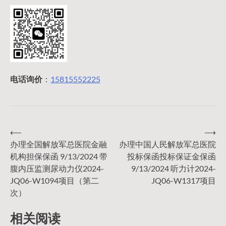
电话询价
：
15815552225
⟵
⟶
文
办理全国解放军总医院金融
办理中国人民解放军总医院
机构担保保函 9/13/2024 带
投标保函投标保证金保函
章
腹内压监测尿动力仪2024-
9/13/2024 听力计2024-
JQ06-W1094项目（第二
JQ06-W1317项目
导
次）
相关阅读
航