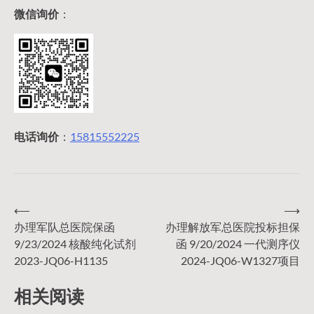
微信询价
：
电话询价
：
15815552225
⟵
⟶
文
办理军队总医院保函
办理解放军总医院投标担保
9/23/2024 核酸纯化试剂
函 9/20/2024 一代测序仪
章
2023-JQ06-H1135
2024-JQ06-W1327项目
导
相关阅读