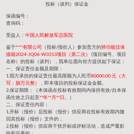
投标（谈判）保证金
保函编号：
查询码：
受益人：
中国人民解放军总医院
鉴于
****有限公司
（投标/报价人）参加贵方的
肺功能仪体
描箱2024-JQ06-W3313项目（第二次）
(项目编号、项目
名称）的投标（谈判），我单位愿向你方提供如下保证：
一、保证责任金额及期限：
1.我方承担的保证责任最高限额为人民币
80000.00 元（大
写：捌万元整）
，即本项目的投标保证金金额。
2.保证期限：（本保函在投标有效期间内保持有效/自本保
函生效之日起至
**年**月**日
。）
二、保证责任内容：
1.开标（报价）后投标（报价）供应商在投标有效期内撤
回其投标（报价）文件的；
2.投标（报价）供应商干扰开标或评标活动，造成严重影
响和后果的；