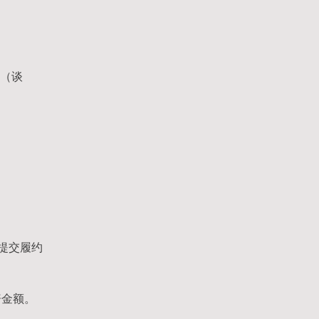
标（谈
提交履约
赔金额。