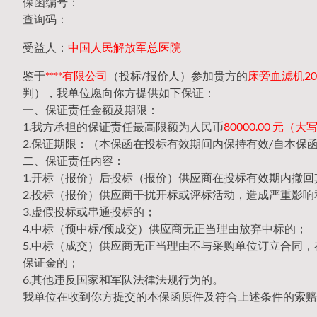
保函编号：
查询码：
受益人：
中国人民解放军总医院
鉴于
****有限公司
（投标/报价人）参加贵方的
床旁血滤机202
判），我单位愿向你方提供如下保证：
一、保证责任金额及期限：
1.我方承担的保证责任最高限额为人民币
80000.00 元
2.保证期限：（本保函在投标有效期间内保持有效/自本保
二、保证责任内容：
1.开标（报价）后投标（报价）供应商在投标有效期内撤
2.投标（报价）供应商干扰开标或评标活动，造成严重影响
3.虚假投标或串通投标的；
4.中标（预中标/预成交）供应商无正当理由放弃中标的；
5.中标（成交）供应商无正当理由不与采购单位订立合同
保证金的；
6.其他违反国家和军队法律法规行为的。
我单位在收到你方提交的本保函原件及符合上述条件的索赔