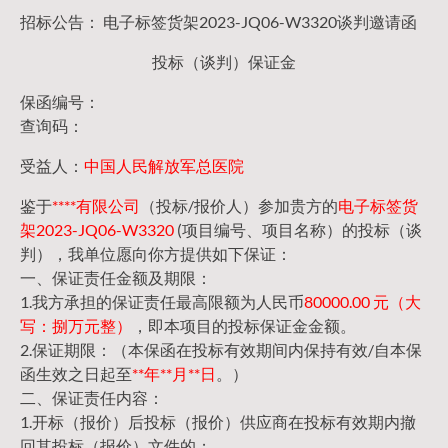
招标公告： 电子标签货架2023-JQ06-W3320谈判邀请函
投标（谈判）保证金
保函编号：
查询码：
受益人：
中国人民解放军总医院
鉴于
****有限公司
（投标/报价人）参加贵方的
电子标签货
架2023-JQ06-W3320
(项目编号、项目名称）的投标（谈
判），我单位愿向你方提供如下保证：
一、保证责任金额及期限：
1.我方承担的保证责任最高限额为人民币
80000.00 元（大
写：捌万元整）
，即本项目的投标保证金金额。
2.保证期限：（本保函在投标有效期间内保持有效/自本保
函生效之日起至
**年**月**日
。）
二、保证责任内容：
1.开标（报价）后投标（报价）供应商在投标有效期内撤
回其投标（报价）文件的；