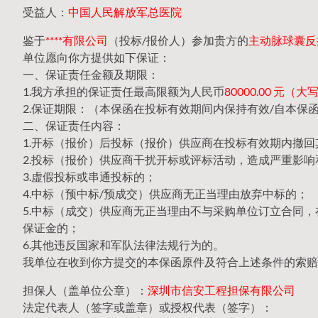
受益人：
中国人民解放军总医院
鉴于
****有限公司
（投标/报价人）参加贵方的
主动脉球囊反搏仪
单位愿向你方提供如下保证：
一、保证责任金额及期限：
1.我方承担的保证责任最高限额为人民币
80000.00 元
2.保证期限：（本保函在投标有效期间内保持有效/自本保
二、保证责任内容：
1.开标（报价）后投标（报价）供应商在投标有效期内撤
2.投标（报价）供应商干扰开标或评标活动，造成严重影响
3.虚假投标或串通投标的；
4.中标（预中标/预成交）供应商无正当理由放弃中标的；
5.中标（成交）供应商无正当理由不与采购单位订立合同
保证金的；
6.其他违反国家和军队法律法规行为的。
我单位在收到你方提交的本保函原件及符合上述条件的索赔
担保人（盖单位公章）：
深圳市信安工程担保有限公司
法定代表人（签字或盖章）或授权代表（签字）：