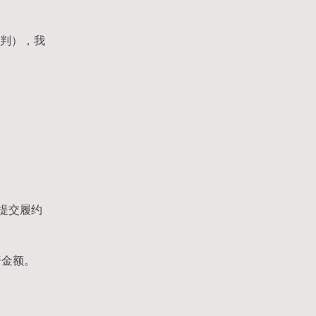
谈判），我
提交履约
赔金额。